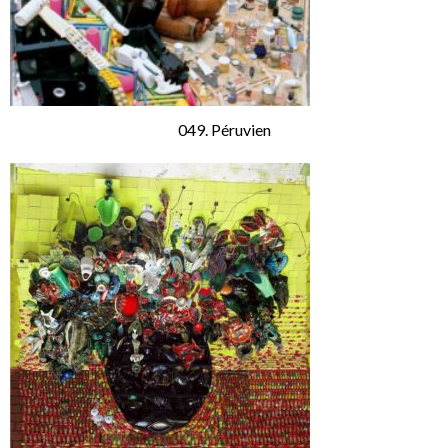
049. Péruvien