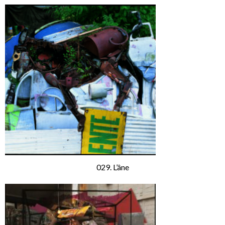
029. L’âne