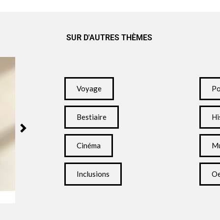
SUR D'AUTRES THÈMES
Voyage
Po
Bestiaire
Hi
Cinéma
Mu
Inclusions
Oe